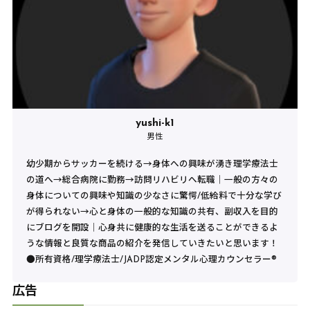
yushi-k1
男性
幼少期からサッカーを続ける→身体への興味が湧き理学療法士
の道へ→総合病院に勤務→訪問リハビリへ転職｜一般の方々の
身体についての興味や知識の少なさに驚愕/低給料で十分な学び
が得られない→心と身体の一般的な知識の共有、副収入を目的
にブログを開設｜心身共に健康的な生活を送ることができるよ
うな情報と良質な商品の紹介を発信していきたいと思います！
●所有資格/理学療法士/JADP認定メンタル心理カウンセラー®︎
広告