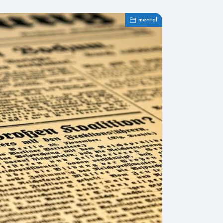
mental
mental
health
2025年5月25日
202