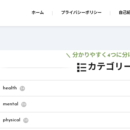
ホーム
プライバシーポリシー
自己
分かりやすく4つに分
カテゴリ
health
54
mental
29
physical
38