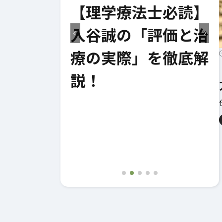
向き合い
【理学療法士必読】
エビデンス
入谷誠の「評価と治
解説と実践
療の実際」を徹底解
ついて！
説！