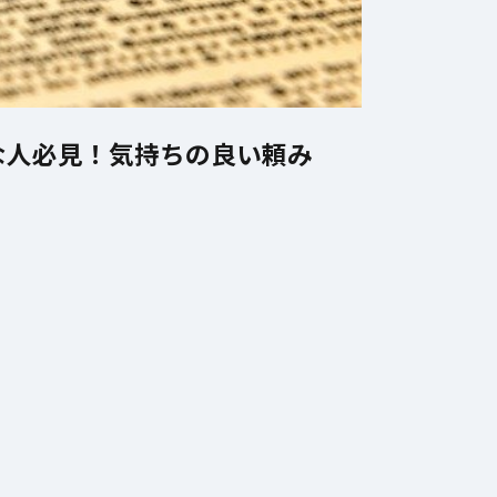
一流ほど
【血圧の話】高血圧
「
」を大切
の原因と下げ方を徹
方
—羽生
底解説！これだけ見
に
な人必見！気持ちの良い頼み
に学ぶ、
れば大丈夫！生活改
ガ
正しい休
善とエビデンスに基
づいた対策をまとめ
てみた！