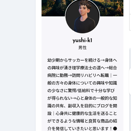
yushi-k1
男性
幼少期からサッカーを続ける→身体へ
の興味が湧き理学療法士の道へ→総合
病院に勤務→訪問リハビリへ転職｜一
般の方々の身体についての興味や知識
の少なさに驚愕/低給料で十分な学び
が得られない→心と身体の一般的な知
識の共有、副収入を目的にブログを開
設｜心身共に健康的な生活を送ること
ができるような情報と良質な商品の紹
介を発信していきたいと思います！●