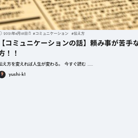
【心の話】
【食事と健康】
「のんびり
「え、食べちゃダメ
2021年4月18日
#
コミュニケーション
#
伝え方
にする理由—
なの？」牛肉、豚
【コミュニケーションの話】頼み事が苦手
善治の休日
肉、ポテチに“発が
方！！
脳科学的に
ん性”⁉ 国が注意喚
伝え方を変えれば人生が変わる。 今すぐ読む ……
yushi-k1
み方とは？
起する意外な食べ物
3選