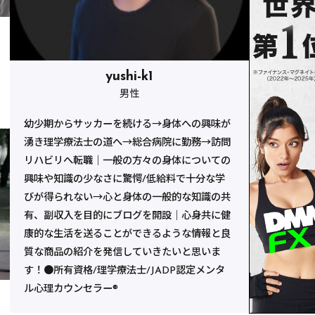
yushi-k1
男性
幼少期からサッカーを続ける→身体への興味が
湧き理学療法士の道へ→総合病院に勤務→訪問
リハビリへ転職｜一般の方々の身体についての
興味や知識の少なさに驚愕/低給料で十分な学
びが得られない→心と身体の一般的な知識の共
有、副収入を目的にブログを開設｜心身共に健
康的な生活を送ることができるような情報と良
質な商品の紹介を発信していきたいと思いま
す！●所有資格/理学療法士/JADP認定メンタ
ル心理カウンセラー®︎