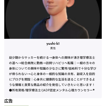
yushi-k1
男性
幼少期からサッカーを続ける→身体への興味が湧き理学療法士
の道へ→総合病院に勤務→訪問リハビリへ転職｜一般の方々の
身体についての興味や知識の少なさに驚愕/低給料で十分な学び
が得られない→心と身体の一般的な知識の共有、副収入を目的
にブログを開設｜心身共に健康的な生活を送ることができるよ
うな情報と良質な商品の紹介を発信していきたいと思います！
●所有資格/理学療法士/JADP認定メンタル心理カウンセラー®︎
広告