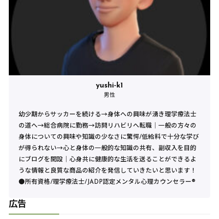
yushi-k1
男性
幼少期からサッカーを続ける→身体への興味が湧き理学療法士
の道へ→総合病院に勤務→訪問リハビリへ転職｜一般の方々の
身体についての興味や知識の少なさに驚愕/低給料で十分な学び
が得られない→心と身体の一般的な知識の共有、副収入を目的
にブログを開設｜心身共に健康的な生活を送ることができるよ
うな情報と良質な商品の紹介を発信していきたいと思います！
●所有資格/理学療法士/JADP認定メンタル心理カウンセラー®︎
広告