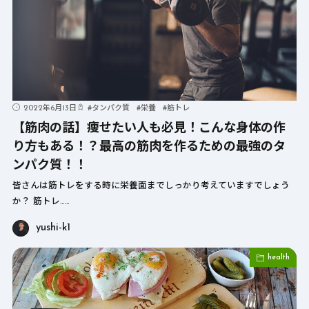
2022年6月13日
#
タンパク質
#
栄養
#
筋トレ
【筋肉の話】痩せたい人も必見！こんな身体の作
り方もある！？最高の筋肉を作るための最強のタ
ンパク質！！
皆さんは筋トレをする時に栄養面までしっかり考えていますでしょう
か？ 筋トレ……
yushi-k1
health