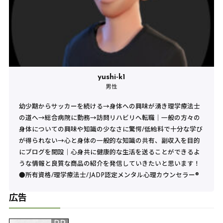
yushi-k1
男性
幼少期からサッカーを続ける→身体への興味が湧き理学療法士
の道へ→総合病院に勤務→訪問リハビリへ転職｜一般の方々の
身体についての興味や知識の少なさに驚愕/低給料で十分な学び
が得られない→心と身体の一般的な知識の共有、副収入を目的
にブログを開設｜心身共に健康的な生活を送ることができるよ
うな情報と良質な商品の紹介を発信していきたいと思います！
●所有資格/理学療法士/JADP認定メンタル心理カウンセラー®︎
広告