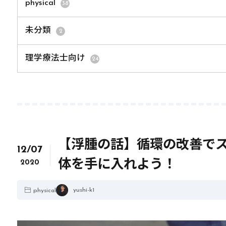
physical
38
未分類
2
理学療法士向け
24
【浮腫の話】循環の改善で
12/07
体を手に入れよう！
2020
yushi-k1
physical