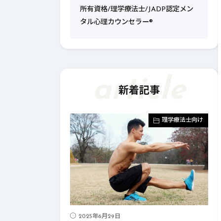
所有資格/理学療法士/JADP認定メン
タル心理カウンセラー®︎
article
新着記事
health
理学療法士向け
2025年6月29日