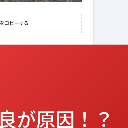
一流ほど
【血圧の話】高血圧
「
」を大切
の原因と下げ方を徹
方
Lをコピーする
—羽生
底解説！これだけ見
に
に学ぶ、
れば大丈夫！生活改
ガ
正しい休
善とエビデンスに基
づいた対策をまとめ
てみた！
良が原因！？