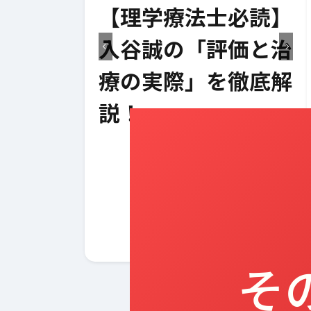
向き合い
【理学療法士必読】
エビデンス
入谷誠の「評価と治
解説と実践
療の実際」を徹底解
ついて！
説！
そ