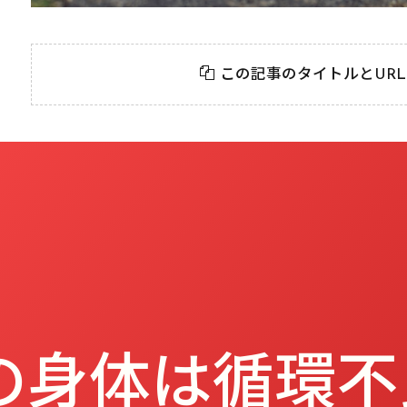
【心の話】
【食事と健康】
「のんびり
「え、食べちゃダメ
この記事のタイトルとUR
にする理由—
なの？」牛肉、豚
善治の休日
肉、ポテチに“発が
脳科学的に
ん性”⁉ 国が注意喚
み方とは？
起する意外な食べ物
3選
の身体は循環不