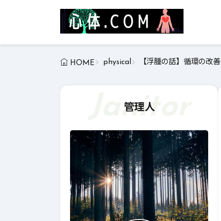
physical
【浮腫の話】循環の改善
HOME
Janitor
管理人