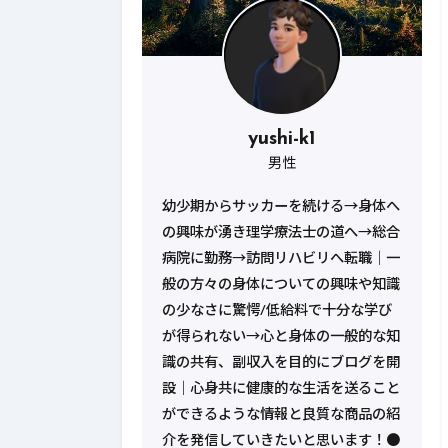
yushi-k1
男性
幼少期からサッカーを続ける→身体へ
の興味が湧き理学療法士の道へ→総合
病院に勤務→訪問リハビリへ転職｜一
般の方々の身体についての興味や知識
の少なさに驚愕/低給料で十分な学び
が得られない→心と身体の一般的な知
識の共有、副収入を目的にブログを開
設｜心身共に健康的な生活を送ること
ができるような情報と良質な商品の紹
介を発信していきたいと思います！●